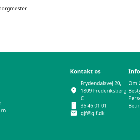
sborgmester
Kontakt os
Inf
Frydendalsvej 20,
Om 
location_on
1809 Frederiksberg
Best
C
Pers
n
smartphone
36 46 01 01
Beti
ørn
mail
gjf@gjf.dk