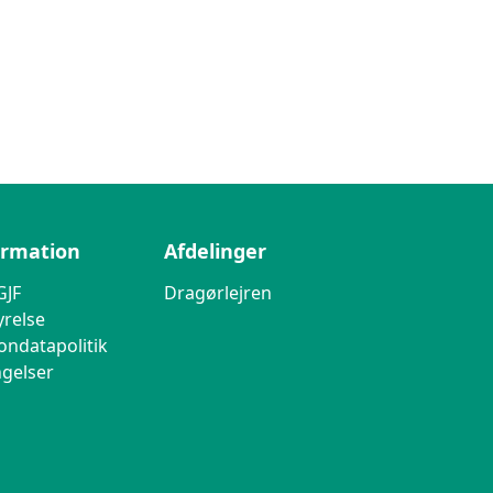
ormation
Afdelinger
GJF
Dragørlejren
yrelse
ondatapolitik
ngelser