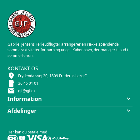
Gabriel Jensens Ferieudflugter arrangerer en række spændende
sommeraktiviteter for børn og unge i København, der mangler tilbud i
sommerferien.
KONTAKT OS
location_on
Frydendalsvej 20, 1809 Frederiksberg C
smartphone
36 46 01 01
mail
gjf@gjf.dk
keyboard_arrow_down
Information
keyboard_arrow_down
Afdelinger
Her kan du betale med