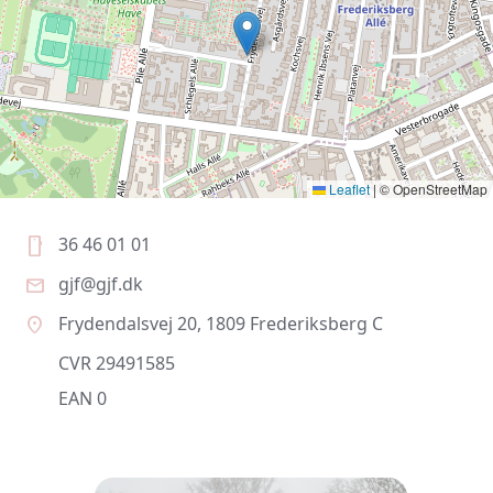
Leaflet
|
© OpenStreetMap
36 46 01 01
smartphone
gjf@gjf.dk
mail
Frydendalsvej 20, 1809 Frederiksberg C
location_on
CVR 29491585
EAN 0