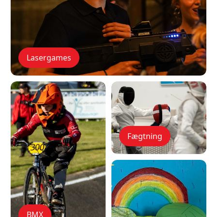
Lasergames
Fægtning
BMX