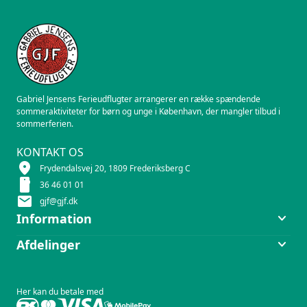
Gabriel Jensens Ferieudflugter arrangerer en række spændende
sommeraktiviteter for børn og unge i København, der mangler tilbud i
sommerferien.
KONTAKT OS
location_on
Frydendalsvej 20, 1809 Frederiksberg C
smartphone
36 46 01 01
mail
gjf@gjf.dk
keyboard_arrow_down
Information
keyboard_arrow_down
Afdelinger
Her kan du betale med